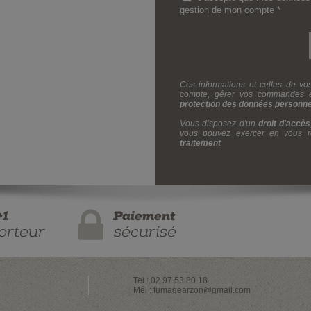
gestion de mon compte *
Ces informations et celles de vo
compte, gérer vos commandes et 
protection des données personne
Vous disposez d'un
droit d'accès
vous pouvez exercer en vous r
traitement
Tel : 02 97 53 80 18
Mél :
fumagearzon@gmail.com