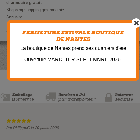
el-annuaire-gratuit
Shopping
shopping gastronomie
Annuaire
Maison Lucas à Quiberon
Charcuterie du Pont Romain
FERMETURE ESTIVALE BOUTIQUE
DE NANTES
La boutique de Nantes prend ses quartiers d'été
!
Ouverture MARDI 1ER SEPTEMNRE 2026
Par PhilippeC le 20 juillet 2026