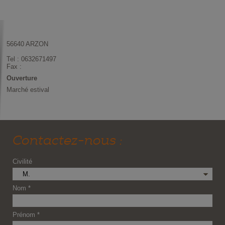
56640
ARZON
Tel :
0632671497
Fax :
Ouverture
Marché estival
Contactez-nous :
Civilité
M.
Nom *
Prénom *