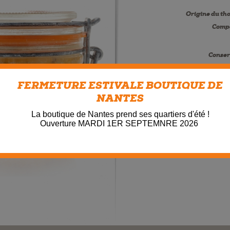
Origine du tho
Compo
Conser
Date limite de conso
Util
FERMETURE ESTIVALE BOUTIQUE DE
Transport / Exp
NANTES
Ingrédients all
La boutique de Nantes prend ses quartiers d'été !
Desc
Ouverture MARDI 1ER SEPTEMNRE 2026