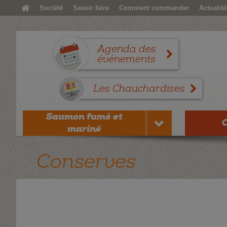
Société
Savoir faire
Comment commander
Actualité
Agenda des
événements
Les Chauchardises
Saumon fumé et
mariné
Conserves