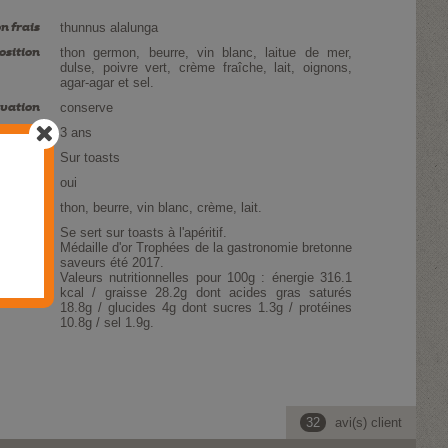
n frais
thunnus alalunga
sition
thon germon, beurre, vin blanc, laitue de mer,
dulse, poivre vert, crème fraîche, lait, oignons,
agar-agar et sel.
vation
conserve
mmation
3 ans
isation
Sur toasts
édition
oui
ergènes
thon, beurre, vin blanc, crème, lait.
ription
Se sert sur toasts à l'apéritif.
Médaille d'or Trophées de la gastronomie bretonne
saveurs été 2017.
Valeurs nutritionnelles pour 100g : énergie 316.1
kcal / graisse 28.2g dont acides gras saturés
18.8g / glucides 4g dont sucres 1.3g / protéines
10.8g / sel 1.9g.
32
avi(s) client